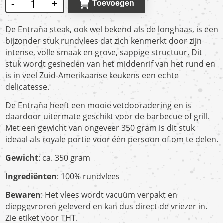
-
+
Toevoegen
De
Entraña steak
, ook wel bekend als de
longhaas
, is een
bijzonder stuk rundvlees dat zich kenmerkt door zijn
intense, volle smaak
en
grove, sappige structuur
. Dit
stuk wordt gesneden van het
middenrif van het rund
en
is in veel Zuid-Amerikaanse keukens een echte
delicatesse.
De Entraña heeft een mooie vetdooradering en is
daardoor uitermate geschikt voor de
barbecue of grill
.
Met een gewicht van ongeveer 350 gram is dit stuk
ideaal als royale portie voor één persoon of om te delen.
Gewicht
: ca. 350 gram
Ingrediënten
: 100% rundvlees
Bewaren
: Het vlees wordt vacuüm verpakt en
diepgevroren geleverd en kan dus direct de vriezer in.
Zie etiket voor THT.